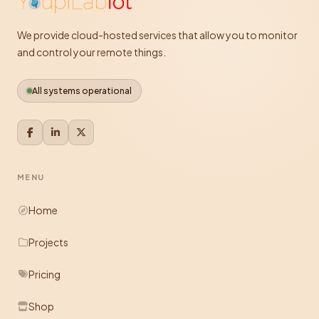
We provide cloud-hosted services that allow you to monitor
and control your remote things.
All systems operational
MENU
Home
Projects
Pricing
Shop