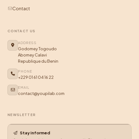
Contact
CONTACT US
ADDRESS
Godomey Togoudo
Abomey Calavi
Republique du Benin
PHONE
+229 01 61 04 16 22
EMAIL
contact@youpilab.com
NEWSLETTER
Stay informed