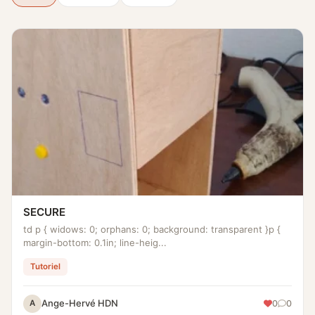
SECURE
td p { widows: 0; orphans: 0; background: transparent }p {
margin-bottom: 0.1in; line-heig...
Tutoriel
Ange-Hervé HDN
0
0
A